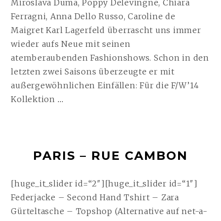
Miroslava Duma, Poppy Delevingne, Chiara
Ferragni, Anna Dello Russo, Caroline de
Maigret Karl Lagerfeld überrascht uns immer
wieder aufs Neue mit seinen
atemberaubenden Fashionshows. Schon in den
letzten zwei Saisons überzeugte er mit
außergewöhnlichen Einfällen: Für die F/W’14
PARIS
Kollektion
…
FASHION
WEEK
–
PARIS – RUE CAMBON
CHANEL
WEITERLESEN
[huge_it_slider id=“2″][huge_it_slider id=“1″]
Federjacke – Second Hand Tshirt – Zara
Gürteltasche – Topshop (Alternative auf net-a-