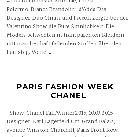
Anna Dello Russo, Stromae, Olivia
Palermo, Bianca Brandolini d’Adda Das
Designer-Duo Chiuri und Piccoli zeigte bei der
Valentino Show die Pure Sinnlichkeit: Die
Models schwebten in transparenten Kleidern
mit märchenhaft fallenden Stoffen über den
PARIS
Laufsteg. Weite
…
FASHION
WEEK
–
PARIS FASHION WEEK –
VALENTINO
CHANEL
WEITERLESEN
Show: Chanel Fall/Winter2015, 10.03.2015
Designer: Karl Lagerfeld Ort: Grand Palais,
avenue Winston Churchill, Paris Front Row: