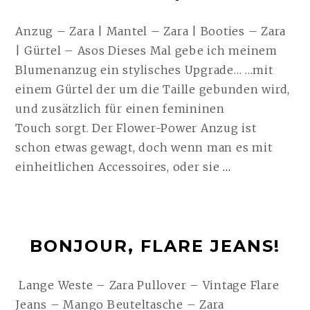
t
Anzug – Zara | Mantel – Zara | Booties – Zara
| Gürtel – Asos Dieses Mal gebe ich meinem
Blumenanzug ein stylisches Upgrade… …mit
einem Gürtel der um die Taille gebunden wird,
und zusätzlich für einen femininen
Touch sorgt. Der Flower-Power Anzug ist
schon etwas gewagt, doch wenn man es mit
FLOWER
einheitlichen Accessoires, oder sie
…
BOMB
|
08.03.2016
BONJOUR, FLARE JEANS!
WEITERLE
Lange Weste – Zara Pullover – Vintage Flare
Jeans – Mango Beuteltasche – Zara