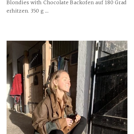
Blondies with Chocolate Backofen auf 180 Grad
CHICKPEA
erhitzen. 350 g
…
BLONDIES
WITH
CHOCOLATE
| 25.03.2021
WEITERLESEN