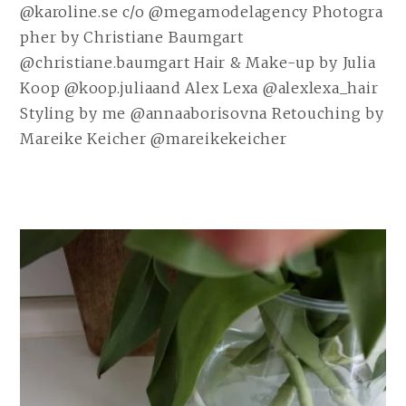
@karoline.se c/o @megamodelagency Photogra
pher by Christiane Baumgart
@christiane.baumgart Hair & Make-up by Julia
Koop @koop.juliaand Alex Lexa @alexlexa_hair
Styling by me @annaaborisovna Retouching by
Mareike Keicher @mareikekeicher