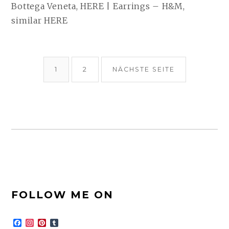
Bottega Veneta, HERE | Earrings – H&M,
similar HERE
BEITRAGSNAVIGATION
SEITE
SEITE
1
2
NÄCHSTE SEITE
FOOTER-
FOLLOW ME ON
SEITENLEISTE
F
I
P
T