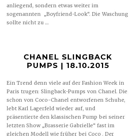
anliegend, sondern etwas weiter im
sogenannten „Boyfriend-Look“. Die Waschung
DIE
sollte nicht zu
…
JEANSJACKE
|
29.10.2015
CHANEL SLINGBACK
WEITERLESEN
PUMPS | 18.10.2015
Ein Trend denn viele auf der Fashion Week in
Paris trugen: Slingback-Pumps von Chanel. Die
schon von Coco-Chanel entworfenen Schuhe,
lebt Karl Lagerfeld wieder auf, und
präsentierte den klassischen Pump bei seiner
letzten Show „Brasserie Gabrielle“ fast im
gleichen Modell wie früher bei Coco . Der