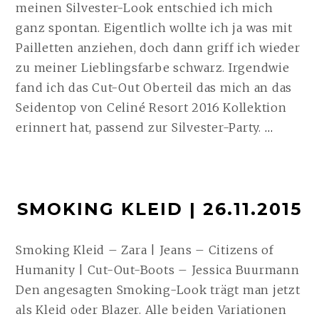
meinen Silvester-Look entschied ich mich
ganz spontan. Eigentlich wollte ich ja was mit
Pailletten anziehen, doch dann griff ich wieder
zu meiner Lieblingsfarbe schwarz. Irgendwie
fand ich das Cut-Out Oberteil das mich an das
Seidentop von Celiné Resort 2016 Kollektion
HAPP
erinnert hat, passend zur Silvester-Party.
…
NEW
YEAR,
2016!!!
SMOKING KLEID | 26.11.2015
|
01.01.
WEITE
Smoking Kleid – Zara | Jeans – Citizens of
Humanity | Cut-Out-Boots – Jessica Buurmann
Den angesagten Smoking-Look trägt man jetzt
als Kleid oder Blazer. Alle beiden Variationen