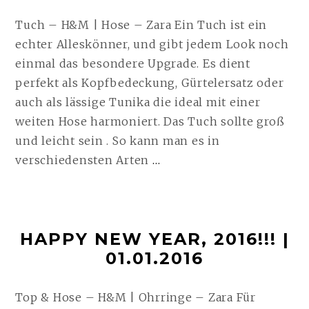
Tuch – H&M | Hose – Zara Ein Tuch ist ein
echter Alleskönner, und gibt jedem Look noch
einmal das besondere Upgrade. Es dient
perfekt als Kopfbedeckung, Gürtelersatz oder
auch als lässige Tunika die ideal mit einer
weiten Hose harmoniert. Das Tuch sollte groß
und leicht sein . So kann man es in
SIMPLE
verschiedensten Arten
…
LOOK
|
06.02.2016
HAPPY NEW YEAR, 2016!!! |
WEITERLESEN
01.01.2016
Top & Hose – H&M | Ohrringe – Zara Für