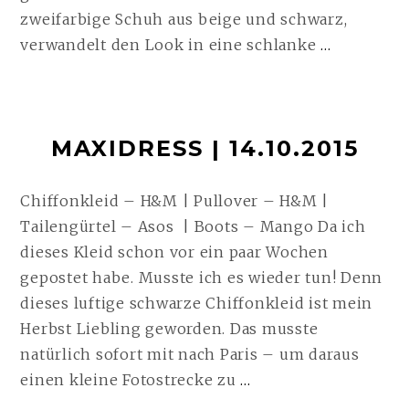
zweifarbige Schuh aus beige und schwarz,
CHANEL
verwandelt den Look in eine schlanke
…
SLINGB
PUMPS
|
MAXIDRESS | 14.10.2015
18.10.20
WEITER
Chiffonkleid – H&M | Pullover – H&M |
Tailengürtel – Asos | Boots – Mango Da ich
dieses Kleid schon vor ein paar Wochen
gepostet habe. Musste ich es wieder tun! Denn
dieses luftige schwarze Chiffonkleid ist mein
Herbst Liebling geworden. Das musste
natürlich sofort mit nach Paris – um daraus
MAXIDRESS
einen kleine Fotostrecke zu
…
|