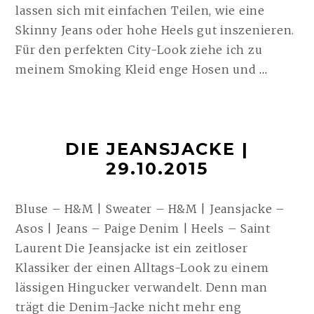
lassen sich mit einfachen Teilen, wie eine
Skinny Jeans oder hohe Heels gut inszenieren.
Für den perfekten City-Look ziehe ich zu
SMOK
meinem Smoking Kleid enge Hosen und
…
KLEID
|
26.11.2
DIE JEANSJACKE |
WEITE
29.10.2015
Bluse – H&M | Sweater – H&M | Jeansjacke –
Asos | Jeans – Paige Denim | Heels – Saint
Laurent Die Jeansjacke ist ein zeitloser
Klassiker der einen Alltags-Look zu einem
lässigen Hingucker verwandelt. Denn man
trägt die Denim-Jacke nicht mehr eng