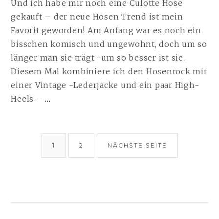
Und ich habe mir noch eine Culotte Hose
gekauft – der neue Hosen Trend ist mein
Favorit geworden! Am Anfang war es noch ein
bisschen komisch und ungewohnt, doch um so
länger man sie trägt -um so besser ist sie.
Diesem Mal kombiniere ich den Hosenrock mit
einer Vintage -Lederjacke und ein paar High-
JEANS
Heels –
…
CULOTTES
|
BEITRAGSNAVIGATION
09.05.15
SEITE
SEITE
1
2
NÄCHSTE SEITE
WEITERLESEN