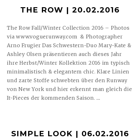
THE ROW | 20.02.2016
The Row Fall/Winter Collection 2016 – Photos
via www.voguerunway.com & Photographer
Arno Frugier Das Schwestern-Duo Mary-Kate &
Ashley Olsen präsentieren auch dieses Jahr
ihre Herbst/Winter Kollektion 2016 im typisch
minimalistisch & elegantem chic. Klare Linien
und zarte Stoffe schwebten über den Runway
von New York und hier erkennt man gleich die
THE
It-Pieces der kommenden Saison.
…
ROW
|
20.02.2016
SIMPLE LOOK | 06.02.2016
WEITERLES