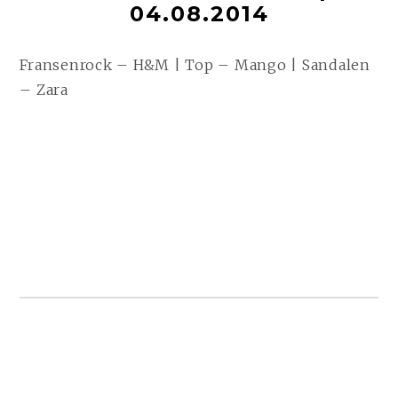
t
04.08.2014
Fransenrock – H&M | Top – Mango | Sandalen
– Zara