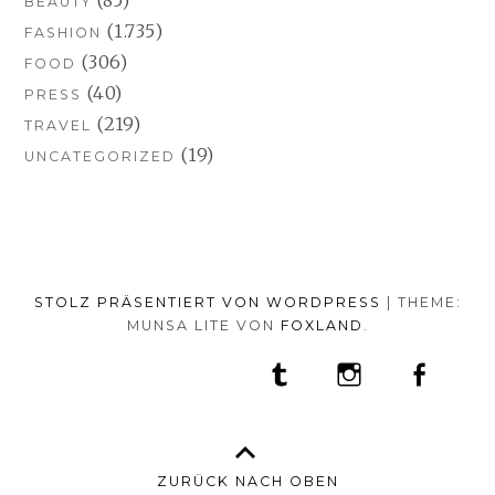
(85)
BEAUTY
(1.735)
FASHION
(306)
FOOD
(40)
PRESS
(219)
TRAVEL
(19)
UNCATEGORIZED
STOLZ PRÄSENTIERT VON WORDPRESS
|
THEME:
MUNSA LITE VON
FOXLAND
.
SOCIAL-
TUMBLR
INSTAGRAM
FACEB
PORTFOLIO
FASHION
BEAUTY
TRAVEL
FOOD
MEDIA-
PRESS
ANNA
SHOP
MENÜ
BORISOVNA
MY
–
INSTAGRAM
ZURÜCK NACH OBEN
IMPRINT