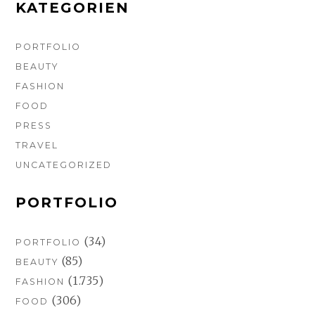
m
t
KATEGORIEN
PORTFOLIO
BEAUTY
FASHION
FOOD
PRESS
TRAVEL
UNCATEGORIZED
PORTFOLIO
(34)
PORTFOLIO
(85)
BEAUTY
(1.735)
FASHION
(306)
FOOD