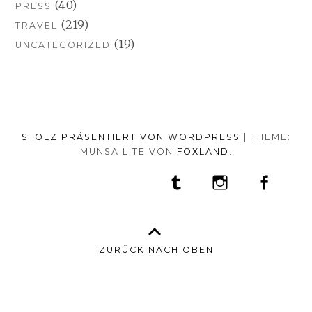
(40)
PRESS
(219)
TRAVEL
(19)
UNCATEGORIZED
STOLZ PRÄSENTIERT VON WORDPRESS
|
THEME:
MUNSA LITE VON
FOXLAND
.
SOCIAL-
TUMBLR
INSTAGRAM
FACEB
PORTFOLIO
FASHION
BEAUTY
TRAVEL
FOOD
MEDIA-
PRESS
ANNA
SHOP
MENÜ
BORISOVNA
MY
–
INSTAGRAM
ZURÜCK NACH OBEN
IMPRINT
&
DATENSCHUTZ