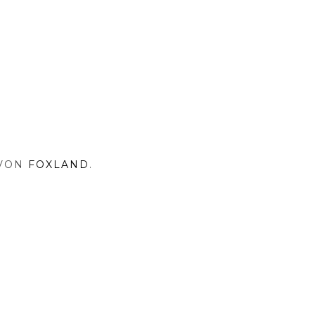
 VON
FOXLAND
.
NA
SHOP
RISOVNA
MY
INSTAGRAM
PRINT
TENSCHUTZ