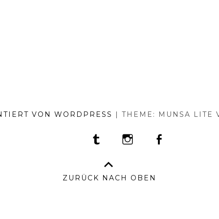
NTIERT VON WORDPRESS
|
THEME: MUNSA LITE
TUMBLR
INSTAGRAM
FACEBOOK
PORTFOLIO
FASHION
BEAUTY
TRAVEL
FOOD
PRESS
AN
BO
–
ZURÜCK NACH OBEN
IM
&
DA