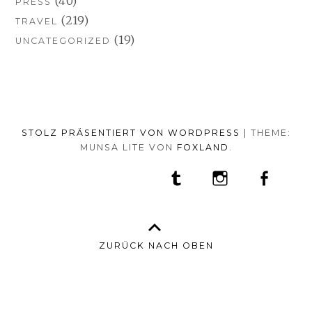
(40)
PRESS
(219)
TRAVEL
(19)
UNCATEGORIZED
STOLZ PRÄSENTIERT VON WORDPRESS
|
THEME:
MUNSA LITE VON
FOXLAND
.
SOCIAL-
TUMBLR
INSTAGRAM
FACEB
PORTFOLIO
FASHION
BEAUTY
TRAVEL
FOOD
MEDIA-
PRESS
ANNA
SHOP
MENÜ
BORISOVNA
MY
–
INSTAGRAM
ZURÜCK NACH OBEN
IMPRINT
&
DATENSCHUTZ