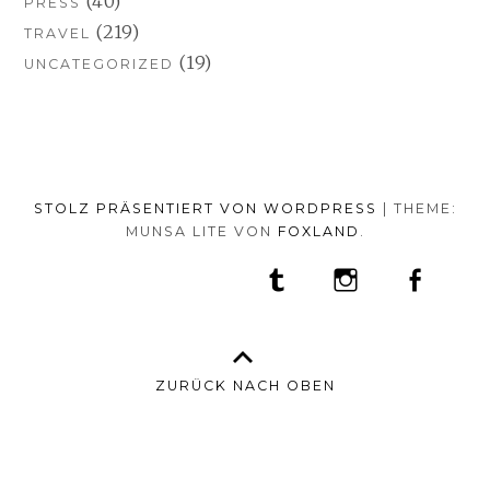
(40)
PRESS
(219)
TRAVEL
(19)
UNCATEGORIZED
STOLZ PRÄSENTIERT VON WORDPRESS
|
THEME:
MUNSA LITE VON
FOXLAND
.
SOCIAL-
TUMBLR
INSTAGRAM
FACEB
PORTFOLIO
FASHION
BEAUTY
TRAVEL
FOOD
MEDIA-
PRESS
ANNA
SHOP
MENÜ
BORISOVNA
MY
–
INSTAGRAM
ZURÜCK NACH OBEN
IMPRINT
&
DATENSCHUTZ