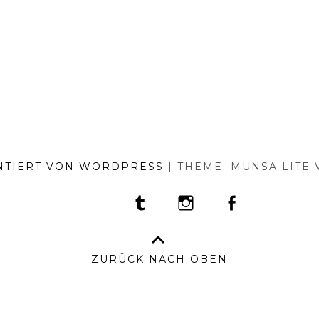
NTIERT VON WORDPRESS
|
THEME: MUNSA LITE
TUMBLR
INSTAGRAM
FACEBOOK
PORTFOLIO
FASHION
BEAUTY
TRAVEL
FOOD
PRESS
AN
BO
–
ZURÜCK NACH OBEN
IM
&
DA