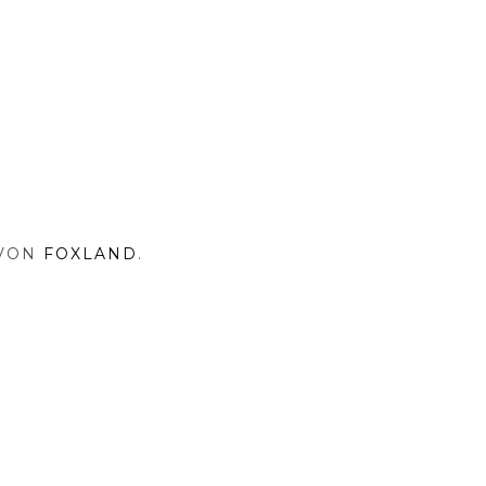
 VON
FOXLAND
.
NA
SHOP
RISOVNA
MY
INSTAGRAM
PRINT
TENSCHUTZ