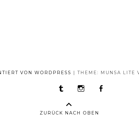
NTIERT VON WORDPRESS
|
THEME: MUNSA LITE
TUMBLR
INSTAGRAM
FACEBOOK
PORTFOLIO
FASHION
BEAUTY
TRAVEL
FOOD
PRESS
AN
BO
–
ZURÜCK NACH OBEN
IM
&
DA