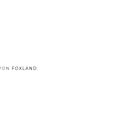
 VON
FOXLAND
.
NA
SHOP
RISOVNA
MY
INSTAGRAM
PRINT
TENSCHUTZ