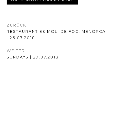
BEITRAGSNAVIGATION
ZURÜCK
VORHERIGER
RESTAURANT ES MOLI DE FOC, MENORCA
BEITRAG:
| 26.07.2018
WEITER
NÄCHSTER
SUNDAYS | 29.07.2018
BEITRAG: