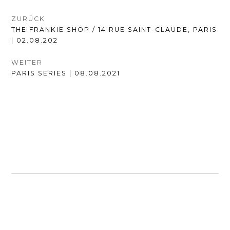
BEITRAGSNAVIGATION
ZURÜCK
VORHERIGER
THE FRANKIE SHOP / 14 RUE SAINT-CLAUDE, PARIS
BEITRAG:
| 02.08.202
WEITER
NÄCHSTER
PARIS SERIES | 08.08.2021
BEITRAG: