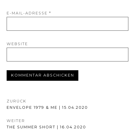
E-MAIL-ADRESSE
*
WEBSITE
BEITRAGSNAVIGATION
ZURÜCK
VORHERIGER
ENVELOPE 1979 & ME | 15.04.2020
BEITRAG:
WEITER
NÄCHSTER
THE SUMMER SHORT | 16.04.2020
BEITRAG: