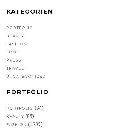
k
a
s
m
t
KATEGORIEN
PORTFOLIO
BEAUTY
FASHION
FOOD
PRESS
TRAVEL
UNCATEGORIZED
PORTFOLIO
(34)
PORTFOLIO
(85)
BEAUTY
(1.735)
FASHION