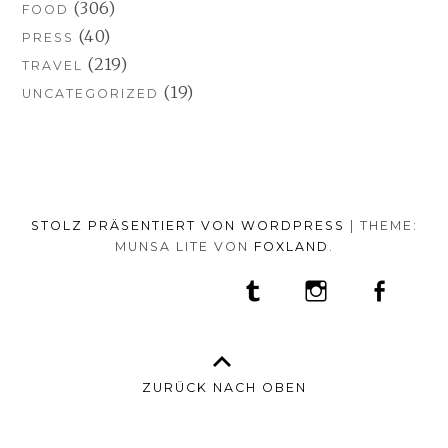
(306)
FOOD
(40)
PRESS
(219)
TRAVEL
(19)
UNCATEGORIZED
STOLZ PRÄSENTIERT VON WORDPRESS
|
THEME:
MUNSA LITE VON
FOXLAND
.
SOCIAL-
TUMBLR
INSTAGRAM
FACEB
PORTFOLIO
FASHION
BEAUTY
TRAVEL
FOOD
MEDIA-
PRESS
ANNA
SHOP
MENÜ
BORISOVNA
MY
–
INSTAGRAM
ZURÜCK NACH OBEN
IMPRINT
&
DATENSCHUTZ