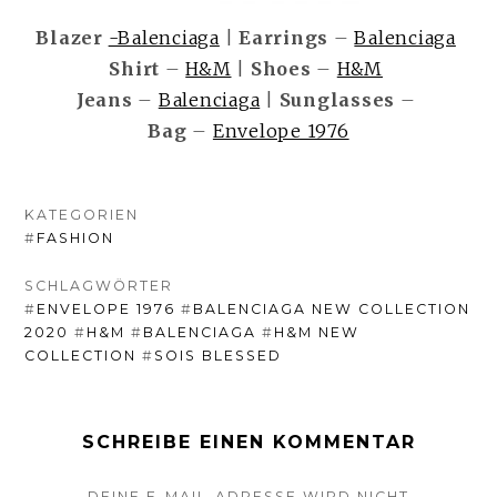
Blazer
-Balenciaga
|
Earrings
–
Balenciaga
Shirt
–
H&M
|
Shoes
–
H&M
Jeans
–
Balenciaga
|
Sunglasses
–
Bag
–
Envelope 1976
KATEGORIEN
#
FASHION
SCHLAGWÖRTER
#
ENVELOPE 1976
#
BALENCIAGA NEW COLLECTION
2020
#
H&M
#
BALENCIAGA
#
H&M NEW
COLLECTION
#
SOIS BLESSED
SCHREIBE EINEN KOMMENTAR
DEINE E-MAIL-ADRESSE WIRD NICHT