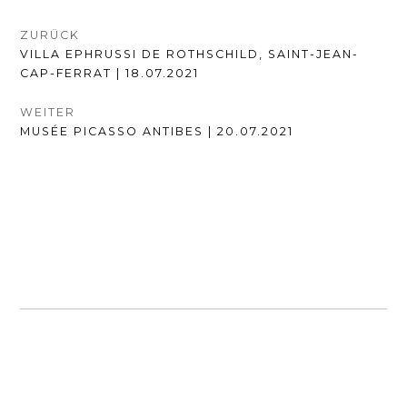
BEITRAGSNAVIGATION
ZURÜCK
VORHERIGER
VILLA EPHRUSSI DE ROTHSCHILD, SAINT-JEAN-
BEITRAG:
CAP-FERRAT | 18.07.2021
WEITER
NÄCHSTER
MUSÉE PICASSO ANTIBES | 20.07.2021
BEITRAG: