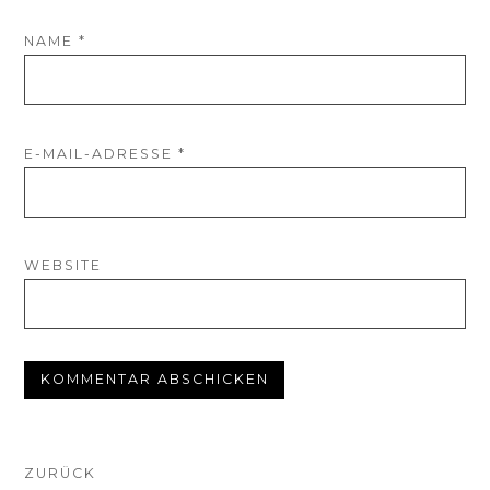
NAME
*
E-MAIL-ADRESSE
*
WEBSITE
BEITRAGSNAVIGATION
ZURÜCK