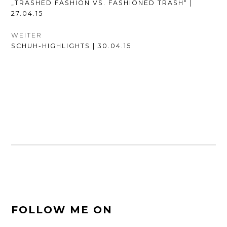
VORHERIGER
„TRASHED FASHION VS. FASHIONED TRASH“ |
BEITRAG:
27.04.15
WEITER
NÄCHSTER
SCHUH-HIGHLIGHTS | 30.04.15
BEITRAG:
FOOTER-
FOLLOW ME ON
SEITENLEISTE