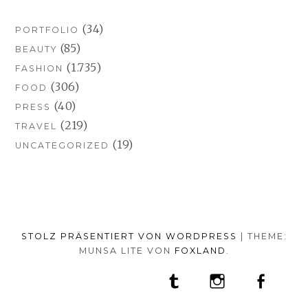
(34)
PORTFOLIO
(85)
BEAUTY
(1.735)
FASHION
(306)
FOOD
(40)
PRESS
(219)
TRAVEL
(19)
UNCATEGORIZED
STOLZ PRÄSENTIERT VON WORDPRESS
|
THEME:
MUNSA LITE VON
FOXLAND
.
SOCIAL-
TUMBLR
INSTAGRAM
FACEB
PORTFOLIO
FASHION
BEAUTY
TRAVEL
FOOD
MEDIA-
PRESS
ANNA
SHOP