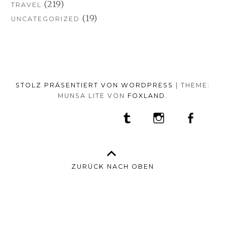
(219)
TRAVEL
(19)
UNCATEGORIZED
STOLZ PRÄSENTIERT VON WORDPRESS
|
THEME:
MUNSA LITE VON
FOXLAND
.
SOCIAL-
TUMBLR
INSTAGRAM
FACEB
PORTFOLIO
FASHION
BEAUTY
TRAVEL
FOOD
MEDIA-
PRESS
ANNA
SHOP
MENÜ
BORISOVNA
MY
–
INSTAGRAM
ZURÜCK NACH OBEN
IMPRINT
&
DATENSCHUTZ