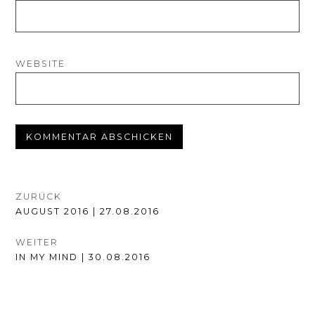
WEBSITE
BEITRAGSNAVIGATION
ZURÜCK
VORHERIGER
AUGUST 2016 | 27.08.2016
BEITRAG:
WEITER
NÄCHSTER
IN MY MIND | 30.08.2016
BEITRAG: