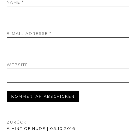
NAME
*
E-MAIL-ADRESSE
*
WEBSITE
BEITRAGSNAVIGATION
ZURÜCK
VORHERIGER
A HINT OF NUDE | 05.10.2016
BEITRAG: