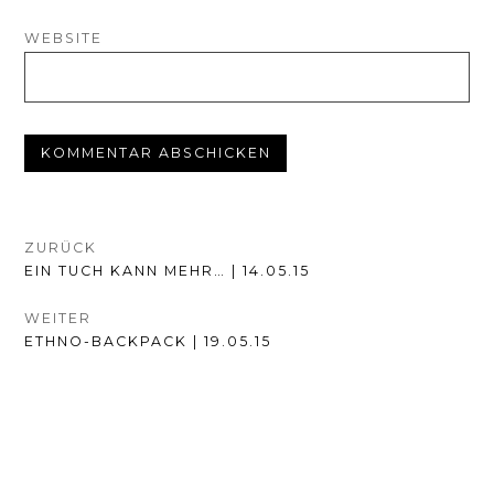
WEBSITE
BEITRAGSNAVIGATION
ZURÜCK
VORHERIGER
EIN TUCH KANN MEHR… | 14.05.15
BEITRAG:
WEITER
NÄCHSTER
ETHNO-BACKPACK | 19.05.15
BEITRAG: