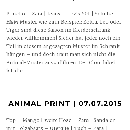
Poncho – Zara | Jeans – Levis 501 | Schuhe –
H&M Muster wie zum Beispiel: Zebra, Leo oder
Tiger sind diese Saison im Kleiderschrank
wieder willkommen! Sicher hat jeder noch ein
Teil in diesem angesagten Muster im Schrank
hängen – und doch traut man sich nicht die
Animal-Muster auszuführen. Der Clou dabei
ZEBRA
ist, die
…
PRINT
|
01.12.2015
ANIMAL PRINT | 07.07.2015
WEITERLESEN
Top – Mango | weite Hose – Zara | Sandalen
mit Holzabsatz – Uterqüe | Tuch – Zara |