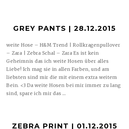
ANIMAL
PRINT
SKIRT
GREY PANTS | 28.12.2015
| 31.01.2019
WEITERLESEN
weite Hose – H&M Trend | Rollkragenpullover
– Zara | Zebra Schal – Zara Es ist kein
Geheimnis das ich weite Hosen über alles
Liebe! Ich mag sie in allen Farben, und am
liebsten sind mir die mit einem extra weitem
Bein. <3 Da weite Hosen bei mir immer zu lang
GREY
sind, spare ich mir das
…
PANTS
|
28.12.2015
ZEBRA PRINT | 01.12.2015
WEITERLESEN