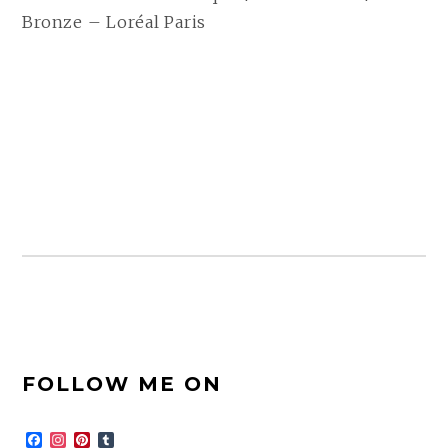
Bronze – Loréal Paris
FOOTER-
FOLLOW ME ON
SEITENLEISTE
F
I
P
T