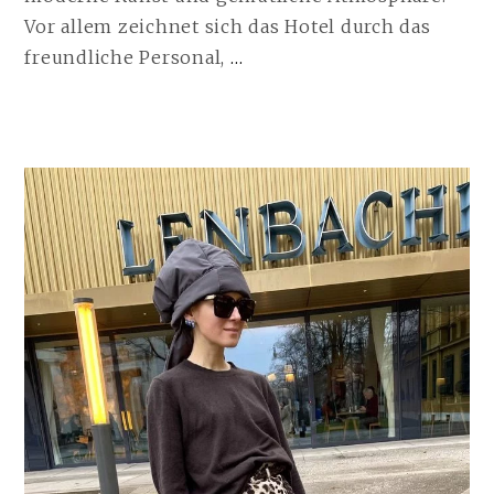
Vor allem zeichnet sich das Hotel durch das
IZAKAYA,
freundliche Personal,
…
THE
ASIAN
KITCHEN
&
BAR
@ROOMERS
MUNICH
|
11.01.2022
WEITERLESEN