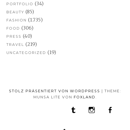
(34)
PORTFOLIO
(85)
BEAUTY
(1.735)
FASHION
(306)
FOOD
(40)
PRESS
(219)
TRAVEL
(19)
UNCATEGORIZED
STOLZ PRÄSENTIERT VON WORDPRESS
|
THEME:
MUNSA LITE VON
FOXLAND
.
SOCIAL-
TUMBLR
INSTAGRAM
FACEB
PORTFOLIO
FASHION
BEAUTY
TRAVEL
FOOD
MEDIA-
PRESS
ANNA
SHOP
MENÜ
BORISOVNA
MY