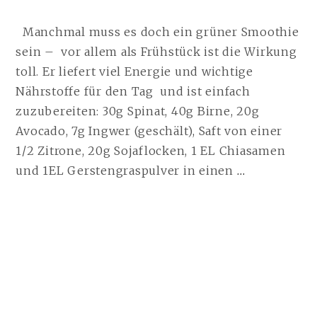
t
Manchmal muss es doch ein grüner Smoothie
sein – vor allem als Frühstück ist die Wirkung
toll. Er liefert viel Energie und wichtige
Nährstoffe für den Tag und ist einfach
zuzubereiten: 30g Spinat, 40g Birne, 20g
Avocado, 7g Ingwer (geschält), Saft von einer
1/2 Zitrone, 20g Sojaflocken, 1 EL Chiasamen
GREEN
und 1EL Gerstengraspulver in einen
…
SMOOTHI
WEITERL