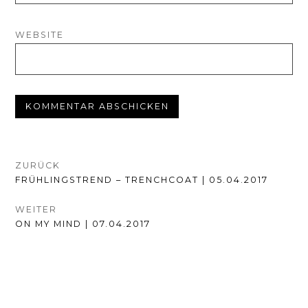
WEBSITE
BEITRAGSNAVIGATION
ZURÜCK
VORHERIGER
FRÜHLINGSTREND – TRENCHCOAT | 05.04.2017
BEITRAG:
WEITER
NÄCHSTER
ON MY MIND | 07.04.2017
BEITRAG: