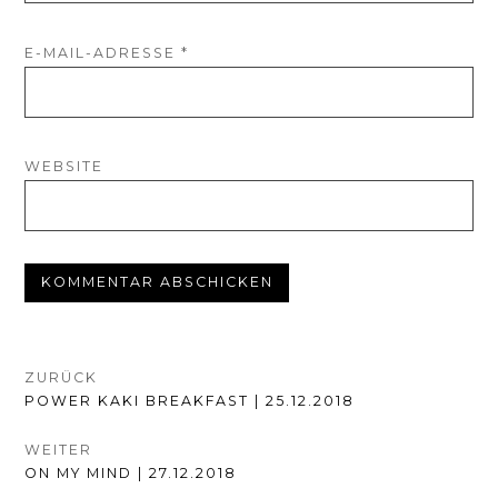
E-MAIL-ADRESSE
*
WEBSITE
BEITRAGSNAVIGATION
ZURÜCK
VORHERIGER
POWER KAKI BREAKFAST | 25.12.2018
BEITRAG:
WEITER
NÄCHSTER
ON MY MIND | 27.12.2018
BEITRAG: