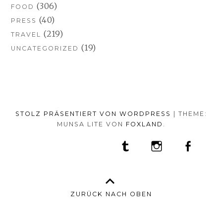
(306)
FOOD
(40)
PRESS
(219)
TRAVEL
(19)
UNCATEGORIZED
STOLZ PRÄSENTIERT VON WORDPRESS
|
THEME:
MUNSA LITE VON
FOXLAND
.
SOCIAL-
TUMBLR
INSTAGRAM
FACEB
PORTFOLIO
FASHION
BEAUTY
TRAVEL
FOOD
MEDIA-
PRESS
ANNA
SHOP
MENÜ
BORISOVNA
MY
–
INSTAGRAM
ZURÜCK NACH OBEN
IMPRINT
&
DATENSCHUTZ