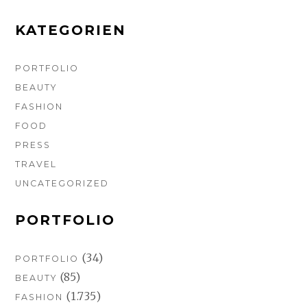
o
r
e
k
a
s
m
t
KATEGORIEN
PORTFOLIO
BEAUTY
FASHION
FOOD
PRESS
TRAVEL
UNCATEGORIZED
PORTFOLIO
(34)
PORTFOLIO
(85)
BEAUTY
(1.735)
FASHION