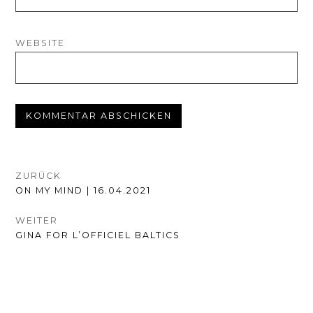
WEBSITE
BEITRAGSNAVIGATION
ZURÜCK
VORHERIGER
ON MY MIND | 16.04.2021
BEITRAG:
WEITER
NÄCHSTER
GINA FOR L’OFFICIEL BALTICS
BEITRAG: