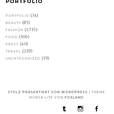
PORTFOLIO
(34)
PORTFOLIO
(85)
BEAUTY
(1.735)
FASHION
(306)
FOOD
(40)
PRESS
(219)
TRAVEL
(19)
UNCATEGORIZED
STOLZ PRÄSENTIERT VON WORDPRESS
|
THEME:
MUNSA LITE VON
FOXLAND
.
SOCIAL-
TUMBLR
INSTAGRAM
FACEB
PORTFOLIO
FASHION
BEAUTY
TRAVEL
FOOD