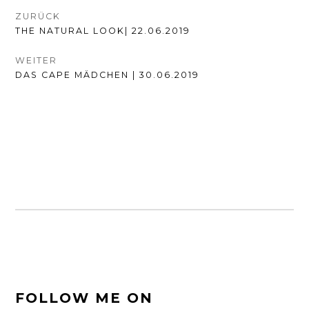
BEITRAGSNAVIGATION
ZURÜCK
VORHERIGER
THE NATURAL LOOK| 22.06.2019
BEITRAG:
WEITER
NÄCHSTER
DAS CAPE MÄDCHEN | 30.06.2019
BEITRAG:
FOOTER-
FOLLOW ME ON