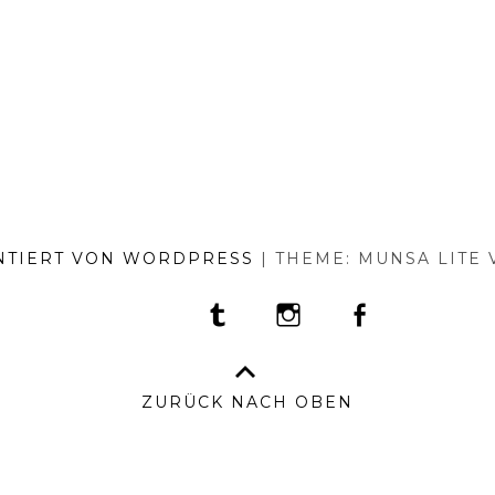
NTIERT VON WORDPRESS
|
THEME: MUNSA LITE
TUMBLR
INSTAGRAM
FACEBOOK
PORTFOLIO
FASHION
BEAUTY
TRAVEL
FOOD
PRESS
AN
BO
–
ZURÜCK NACH OBEN
IM
&
DA