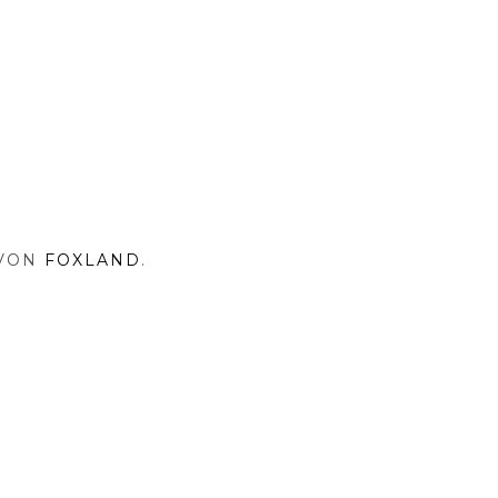
 VON
FOXLAND
.
NA
SHOP
RISOVNA
MY
INSTAGRAM
PRINT
TENSCHUTZ