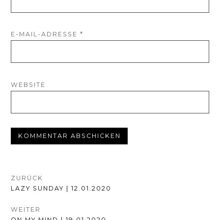
E-MAIL-ADRESSE
*
WEBSITE
BEITRAGSNAVIGATION
ZURÜCK
VORHERIGER
LAZY SUNDAY | 12.01.2020
BEITRAG:
WEITER
NÄCHSTER
ON MY MIND | 19.01.2020