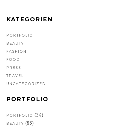
o
g
r
r
o
r
e
k
a
s
m
t
KATEGORIEN
PORTFOLIO
BEAUTY
FASHION
FOOD
PRESS
TRAVEL
UNCATEGORIZED
PORTFOLIO
(34)
PORTFOLIO
(85)
BEAUTY