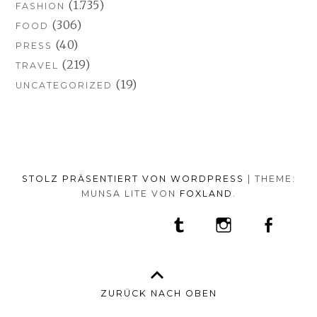
(1.735)
FASHION
(306)
FOOD
(40)
PRESS
(219)
TRAVEL
(19)
UNCATEGORIZED
STOLZ PRÄSENTIERT VON WORDPRESS
|
THEME:
MUNSA LITE VON
FOXLAND
.
SOCIAL-
TUMBLR
INSTAGRAM
FACEB
PORTFOLIO
FASHION
BEAUTY
TRAVEL
FOOD
MEDIA-
PRESS
ANNA
SHOP
MENÜ
BORISOVNA
MY
–
INSTAGRAM
ZURÜCK NACH OBEN
IMPRINT
&