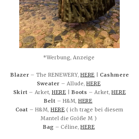
*Werbung, Anzeige
Blazer
– The RENEWERY,
HERE
|
Cashmere
Sweater
– Allude,
HERE
Skirt
– Arket,
HERE
|
Boots
– Arket,
HERE
Belt
– H&M,
HERE
Coat
– H&M,
HERE
( ich trage bei diesem
Mantel die Größe M )
Bag
– Céline,
HERE