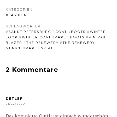
KATEGORIEN
#
FASHION
SCHLAGWÖRTER
#
SANKT PETERSBURG
#
COAT
#
BOOTS
#
WINTER
LOOK
#
WINTER COAT
#
ARKET BOOTS
#
VINTAGE
BLAZER
#
THE RENEWERY
#
THE RENEWERY
MUNICH
#
ARKET SKIRT
2 Kommentare
DETLEF
01/22/2020
Das komplette Outfit ist einfach wunderschön.