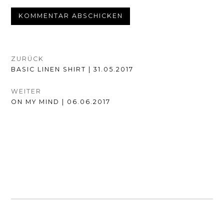
BEITRAGSNAVIGATION
ZURÜCK
VORHERIGER
BASIC LINEN SHIRT | 31.05.2017
BEITRAG:
WEITER
NÄCHSTER
ON MY MIND | 06.06.2017
BEITRAG: