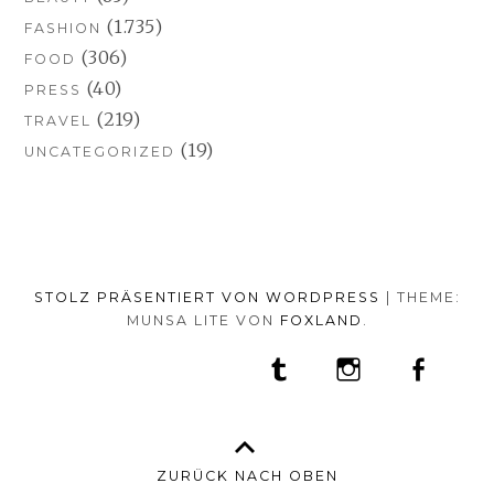
(1.735)
FASHION
(306)
FOOD
(40)
PRESS
(219)
TRAVEL
(19)
UNCATEGORIZED
STOLZ PRÄSENTIERT VON WORDPRESS
|
THEME:
MUNSA LITE VON
FOXLAND
.
SOCIAL-
TUMBLR
INSTAGRAM
FACEB
PORTFOLIO
FASHION
BEAUTY
TRAVEL
FOOD
MEDIA-
PRESS
ANNA
SHOP
MENÜ
BORISOVNA
MY
–
INSTAGRAM
ZURÜCK NACH OBEN
IMPRINT