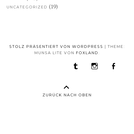
(19)
UNCATEGORIZED
STOLZ PRÄSENTIERT VON WORDPRESS
|
THEME:
MUNSA LITE VON
FOXLAND
.
SOCIAL-
TUMBLR
INSTAGRAM
FACEB
PORTFOLIO
FASHION
BEAUTY
TRAVEL
FOOD
MEDIA-
PRESS
ANNA
SHOP
MENÜ
BORISOVNA
MY
–
INSTAGRAM
ZURÜCK NACH OBEN
IMPRINT
&
DATENSCHUTZ