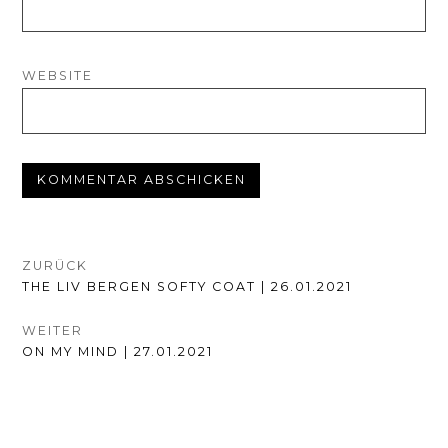
WEBSITE
BEITRAGSNAVIGATION
ZURÜCK
VORHERIGER
THE LIV BERGEN SOFTY COAT | 26.01.2021
BEITRAG:
WEITER
NÄCHSTER
ON MY MIND | 27.01.2021
BEITRAG: