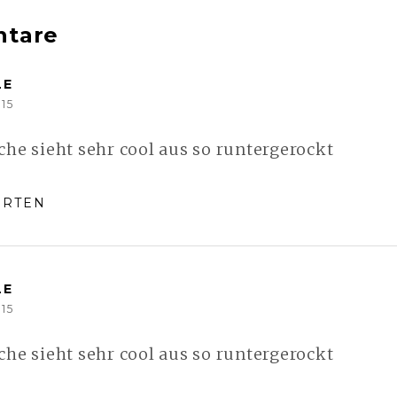
tare
LE
15
sche sieht sehr cool aus so runtergerockt
RTEN
LE
15
sche sieht sehr cool aus so runtergerockt