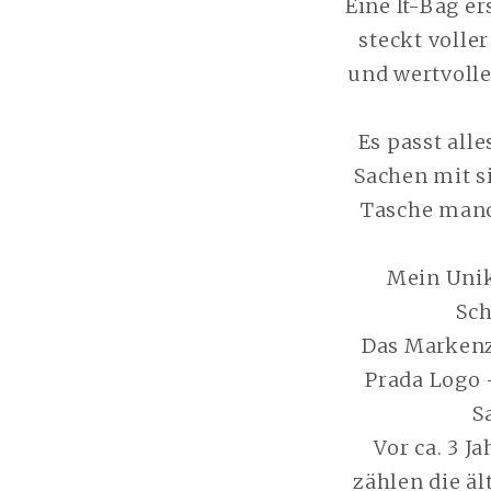
Eine It-Bag e
steckt volle
und wertvoller
Es passt all
Sachen mit si
Tasche manc
Mein Unik
Sch
Das Markenze
Prada Logo 
S
Vor ca. 3 
zählen die ä