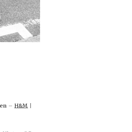
ten
–
H&M
|