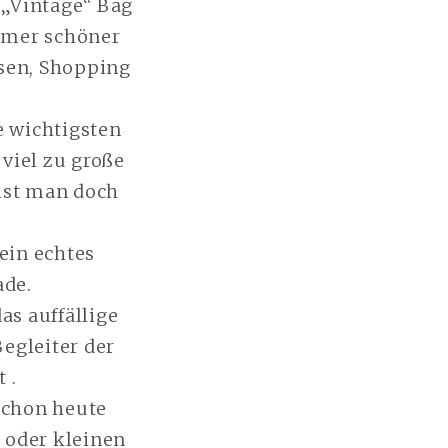
 „Vintage“ Bag
immer schöner
eisen, Shopping
e wichtigsten
 viel zu große
ist man doch
ein echtes
ade.
as auffällige
egleiter der
 .
schon heute
 oder kleinen