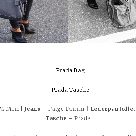
M Men |
Jeans
– Paige Denim |
Lederpantolle
Tasche
– Prada