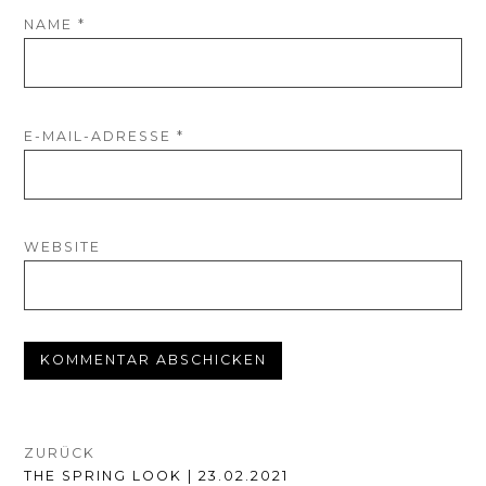
NAME
*
E-MAIL-ADRESSE
*
WEBSITE
BEITRAGSNAVIGATION
ZURÜCK
VORHERIGER
THE SPRING LOOK | 23.02.2021