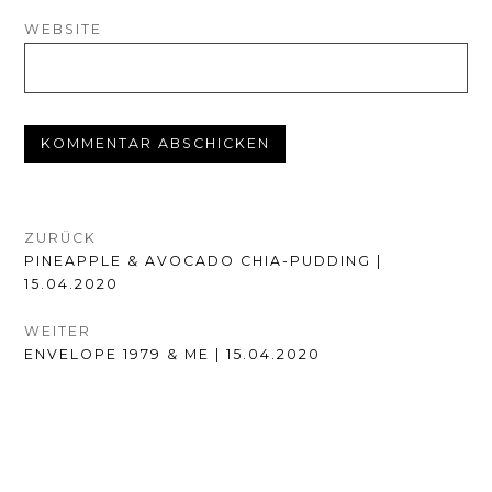
WEBSITE
BEITRAGSNAVIGATION
ZURÜCK
VORHERIGER
PINEAPPLE & AVOCADO CHIA-PUDDING |
BEITRAG:
15.04.2020
WEITER
NÄCHSTER
ENVELOPE 1979 & ME | 15.04.2020
BEITRAG: